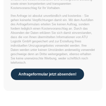
sowie einen kompetenten und transparenten
Kostenvoranschlag für Ihr Vorhaben.
Ihre Anfrage ist absolut unverbindlich und kostenlos - Sie
gehen keinerlei Verpflichtungen damit ein. Mit dem Ausfüllen
des Anfrageformulars erteilen Sie keinen Auftrag, sondern
fordern lediglich einen Kostenvoranschlag an. Durch das
Absenden der Daten erklären Sie sich damit einverstanden,
dass die von Ihnen übermittelten Informationen von ATU
Logistik GmbH gespeichert und zur Erstellung Ihres
individuellen Umzugsangebotes verwendet werden. Ihre
Daten werden unter keinen Umständen anderweitig verwendet
geschweige denn an Dritte weitergegeben, ebenso erhalten
Sie keine unerwünschte Werbung, weder schriftlich noch
telefonisch.
Anfrageformular jetzt absenden!