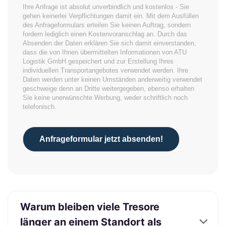
Ihre Anfrage ist absolut unverbindlich und kostenlos - Sie
gehen keinerlei Verpflichtungen damit ein. Mit dem Ausfüllen
des Anfrageformulars erteilen Sie keinen Auftrag, sondern
fordern lediglich einen Kostenvoranschlag an. Durch das
Absenden der Daten erklären Sie sich damit einverstanden,
dass die von Ihnen übermittelten Informationen von ATU
Logistik GmbH gespeichert und zur Erstellung Ihres
individuellen Transportangebotes verwendet werden. Ihre
Daten werden unter keinen Umständen anderweitig verwendet
geschweige denn an Dritte weitergegeben, ebenso erhalten
Sie keine unerwünschte Werbung, weder schriftlich noch
telefonisch.
Anfrageformular jetzt absenden!
Warum bleiben viele Tresore
länger an einem Standort als